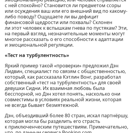
с ней спокойно? Становится ли предметом ссоры
или осуждения ваш или его внешний вид по какому-
либо поводу? Ощущаете ли вы дефицит
финансовой щедрости или похвалы? Склонен
ли этот человек к вспышкам гнева по пустякам? Эти,
на первый взгляд, незначительные моменты могут
многое рассказать о его способности к адаптации
и эмоциональной регуляции.
«Тест на турбулентность»
Яркий пример такой «проверки» предложил Дэн
Лидвин, специалист по связям с общественностью,
который, как рассказала Кэтлин Вонг, разработал
собственный «тест на турбулентность» для своей
девушки Сидни. Их взаимная любовь была
бесспорной, но Дэн хотел понять, насколько они
совместимы в условиях реальной жизни, которая
не всегда бывает безмятежной.
Дэн, объездивший более 80 стран, искал партнёршу,
которая могла бы разделить его страсть
к приключенческим путешествиям. Примечательно,
что, по данным сервиса Booking.com,