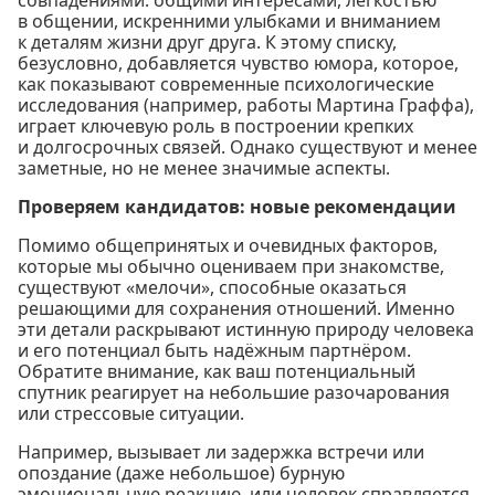
совпадениями: общими интересами, лёгкостью
в общении, искренними улыбками и вниманием
к деталям жизни друг друга. К этому списку,
безусловно, добавляется чувство юмора, которое,
как показывают современные психологические
исследования (например, работы Мартина Граффа),
играет ключевую роль в построении крепких
и долгосрочных связей. Однако существуют и менее
заметные, но не менее значимые аспекты.
Проверяем кандидатов: новые рекомендации
Помимо общепринятых и очевидных факторов,
которые мы обычно оцениваем при знакомстве,
существуют «мелочи», способные оказаться
решающими для сохранения отношений. Именно
эти детали раскрывают истинную природу человека
и его потенциал быть надёжным партнёром.
Обратите внимание, как ваш потенциальный
спутник реагирует на небольшие разочарования
или стрессовые ситуации.
Например, вызывает ли задержка встречи или
опоздание (даже небольшое) бурную
эмоциональную реакцию, или человек справляется