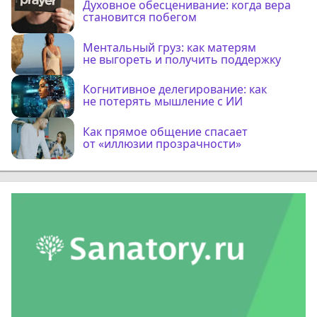
Духовное обесценивание: когда вера
становится побегом
Ментальный груз: как матерям
не выгореть и получить поддержку
Когнитивное делегирование: как
не потерять мышление с ИИ
Как прямое общение спасает
от «иллюзии прозрачности»