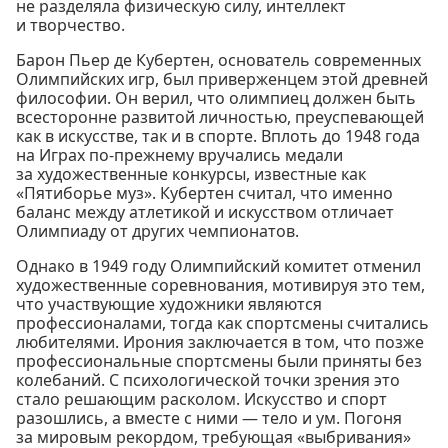
не разделяла физическую силу, интеллект
и творчество.
Барон Пьер де Кубертен, основатель современных
Олимпийских игр, был приверженцем этой древней
философии. Он верил, что олимпиец должен быть
всесторонне развитой личностью, преуспевающей
как в искусстве, так и в спорте. Вплоть до 1948 года
на Играх по-прежнему вручались медали
за художественные конкурсы, известные как
«Пятиборье муз». Кубертен считал, что именно
баланс между атлетикой и искусством отличает
Олимпиаду от других чемпионатов.
Однако в 1949 году Олимпийский комитет отменил
художественные соревнования, мотивируя это тем,
что участвующие художники являются
профессионалами, тогда как спортсмены считались
любителями. Ирония заключается в том, что позже
профессиональные спортсмены были приняты без
колебаний. С психологической точки зрения это
стало решающим расколом. Искусство и спорт
разошлись, а вместе с ними — тело и ум. Погоня
за мировым рекордом, требующая «выбривания»