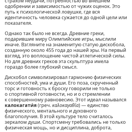
страхом неудачи, потребностью во внешнем
одобрении и зависимостью от чужих оценок. Это
путь к психологической ловушке, где вся
идентичность человека сужается до одной цели или
показателя.
Однако так было не всегда. Древние греки,
подарившие миру Олимпийские игры, мыслили
иначе. Взгляните на знаменитую статую дискобола,
созданную около 455 года до нашей эры. На первый
взгляд, это воплощение чистой атлетической силы.
Но для древних греков эта скульптура имела
гораздо более глубокий смысл.
Дискобол символизировал гармонию физических
способностей, ума и души. Его поза, скрученный
торс и готовность к броску говорили не только
о спортивной готовности, но и о стремлении
к совершенному равновесию. Этот идеал назывался
калокагати́я
(греч.
καλοκαγαθία
) — единство
физического, ментального и духовного
благополучия. В этой культуре тело считалось
зеркалом души. Спортсмену требовались не только
физическая мощь, но и дисциплина, доброта,