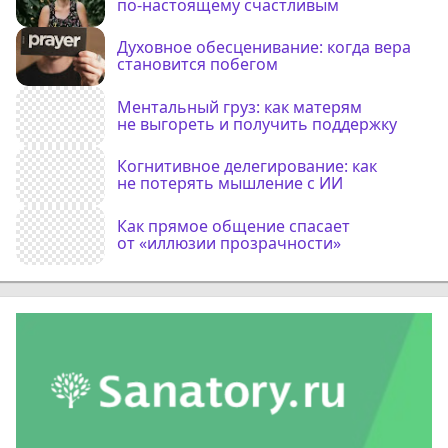
по-настоящему счастливым
Духовное обесценивание: когда вера
становится побегом
Ментальный груз: как матерям
не выгореть и получить поддержку
Когнитивное делегирование: как
не потерять мышление с ИИ
Как прямое общение спасает
от «иллюзии прозрачности»