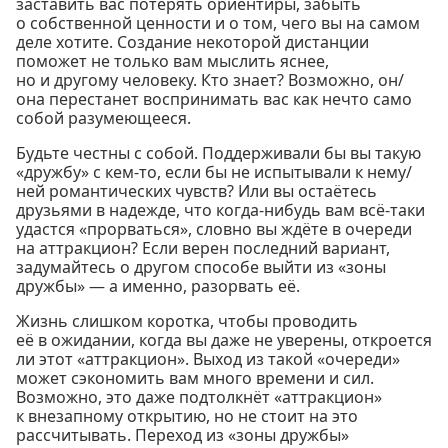
заставить вас потерять ориентиры, забыть
о собственной ценности и о том, чего вы на самом
деле хотите. Создание некоторой дистанции
поможет не только вам мыслить яснее,
но и другому человеку. Кто знает? Возможно, он/
она перестанет воспринимать вас как нечто само
собой разумеющееся.
Будьте честны с собой. Поддерживали бы вы такую
«дружбу» с кем-то, если бы не испытывали к нему/
ней романтических чувств? Или вы остаётесь
друзьями в надежде, что когда-нибудь вам всё-таки
удастся «прорваться», словно вы ждёте в очереди
на аттракцион? Если верен последний вариант,
задумайтесь о другом способе выйти из «зоны
дружбы» — а именно, разорвать её.
Жизнь слишком коротка, чтобы проводить
её в ожидании, когда вы даже не уверены, откроется
ли этот «аттракцион». Выход из такой «очереди»
может сэкономить вам много времени и сил.
Возможно, это даже подтолкнёт «аттракцион»
к внезапному открытию, но не стоит на это
рассчитывать. Переход из «зоны дружбы»