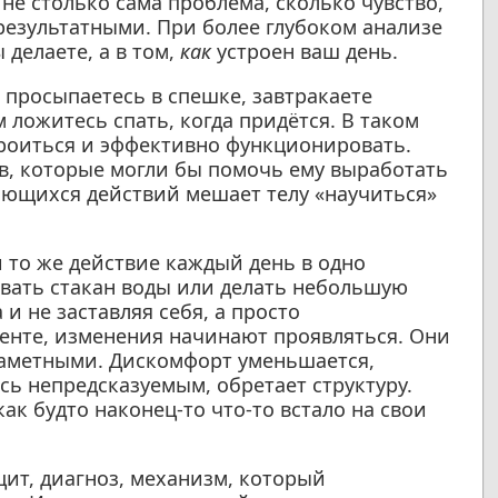
не столько сама проблема, сколько чувство,
результатными. При более глубоком анализе
 делаете, а в том,
как
устроен ваш день.
 просыпаетесь в спешке, завтракаете
м ложитесь спать, когда придётся. В таком
роиться и эффективно функционировать.
в, которые могли бы помочь ему выработать
яющихся действий мешает телу «научиться»
 то же действие каждый день в одно
вать стакан воды или делать небольшую
и не заставляя себя, а просто
менте, изменения начинают проявляться. Они
заметными. Дискомфорт уменьшается,
ось непредсказуемым, обретает структуру.
как будто наконец-то что-то встало на свои
ит, диагноз, механизм, который