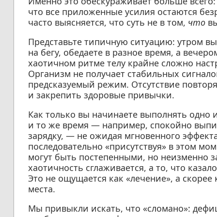
Именно это обескураживает больше всего: 
что все приложенные усилия остаются без
часто выясняется, что суть не в том,
что
вы
Представьте типичную ситуацию: утром вы
на бегу, обедаете в разное время, а вечеро
хаотичном ритме телу крайне сложно наст
Организм не получает стабильных сигнало
предсказуемый режим. Отсутствие повтор
и закрепить здоровые привычки.
Как только вы начинаете выполнять одно и
и то же время — например, спокойно выпи
зарядку, — не ожидая мгновенного эффекта 
последовательно «присутствуя» в этом мо
могут быть постепенными, но неизменно 
хаотичность сглаживается, а то, что казал
Это не ощущается как «лечение», а скорее 
места.
Мы привыкли искать, что «сломано»: дефиц