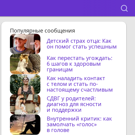
Популярные сообщения
Детский страх отца: Как
он помог стать успешным
Как перестать угождать:
6 шагов к здоровым
границам
Как наладить контакт
с телом и стать по-
настоящему счастливым
СДВГ у родителей:
диагноз для ясности
и поддержки
Внутренний критик: как
замолчать «голос»
в голове